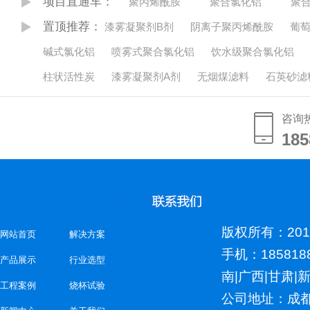
项目直通车：
聚丙烯酰胺
聚合氯化铝
聚
置顶推荐：
漆雾凝聚剂B剂
阴离子聚丙烯酰胺
葡
碱式氯化铝
喷雾式聚合氯化铝
饮水级聚合氯化铝
柱状活性炭
漆雾凝聚剂A剂
无烟煤滤料
石英砂滤
咨询
185
185
版权所有：2018
网站首页
解决方案
手机：185818
产品展示
行业选型
南
|
广西
|
甘肃
|
工程案例
烧杯试验
公司地址：成