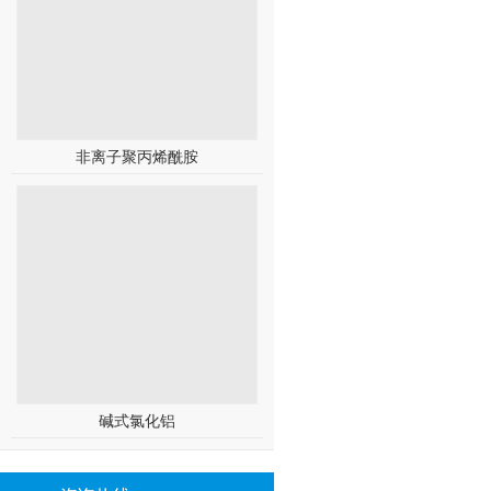
非离子聚丙烯酰胺
碱式氯化铝