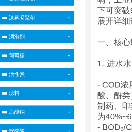
下可突破
漆雾凝聚剂
展开详细
消泡剂
一、核心
葡萄糖
1. 进
活性炭
- CO
滤料
酸、酚类
制药、印
乙酸钠
为40%
- BOD
柠檬酸