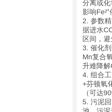
分离或化
影响Fe²
2. 参
据进水CO
区间，避
3. 催化
Mn复合
升难降解
4. 组
+芬顿氧
（可达9
5. 污
池，污泥表