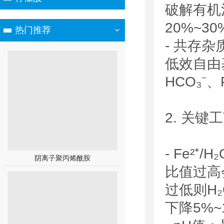
破解有机
20%~3
热门推荐
- 共存杂
低效自由基
HCO₃⁻、
2. 关
- Fe²⁺
阴离子聚丙烯酰胺
比值过高会
过低则H
下降5%~