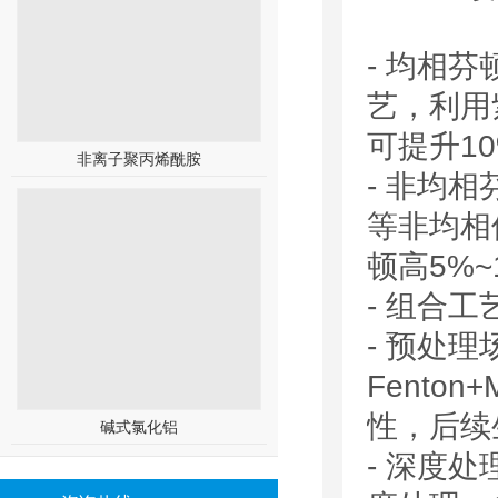
- 均相芬
艺，利用
可提升1
非离子聚丙烯酰胺
- 非均相
等非均相
顿高5%~
- 组合
- 预处理
Fent
性，后续
碱式氯化铝
- 深度处