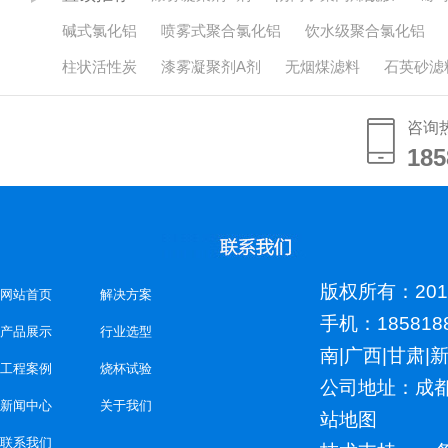
碱式氯化铝
喷雾式聚合氯化铝
饮水级聚合氯化铝
柱状活性炭
漆雾凝聚剂A剂
无烟煤滤料
石英砂滤
咨询
185
185
版权所有：2018
网站首页
解决方案
手机：185818
产品展示
行业选型
南
|
广西
|
甘肃
|
工程案例
烧杯试验
公司地址：成
新闻中心
关于我们
站地图
联系我们