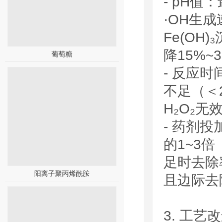
- pH值
·OH生成
Fe(O
降15%~
葡萄糖
- 反应时
不足（＜
H₂O₂
- 药剂
的1~3倍
足时去除
阳离子聚丙烯酰胺
且边际去
3. 工