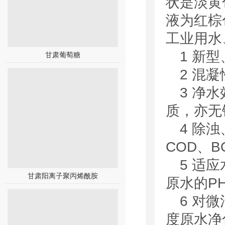
状是淡黄
液为红棕
工
1 新
甘肃葡萄糖
2 混
3 净水
质，亦无
4 除
COD、BOD
5 适应
甘肃阳离子聚丙烯酰胺
原水的PH
6 对
度原水净