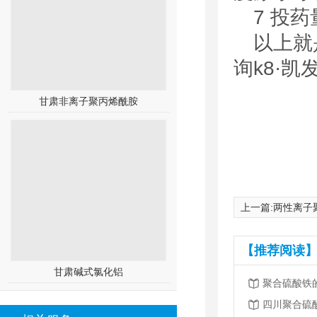
7 投
以上就
询
k8·凯发(国
甘肃非离子聚丙烯酰胺
上一篇:
两性离子
【推荐阅读】
甘肃碱式氯化铝
聚合硫酸铁