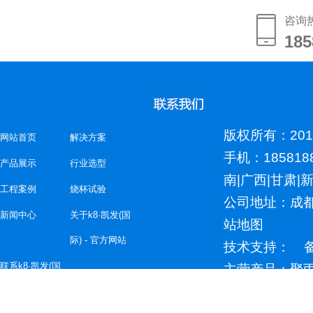
咨询
185
185
版权所有：2018
网站首页
解决方案
手机：185818
产品展示
行业选型
南
|
广西
|
甘肃
|
工程案例
烧杯试验
公司地址：成
新闻中心
关于k8·凯发(国
站地图
际) - 官方网站
技术支持： 
联系k8·凯发(国
主营产品：聚丙
等产品欢迎咨
际) - 官方网站